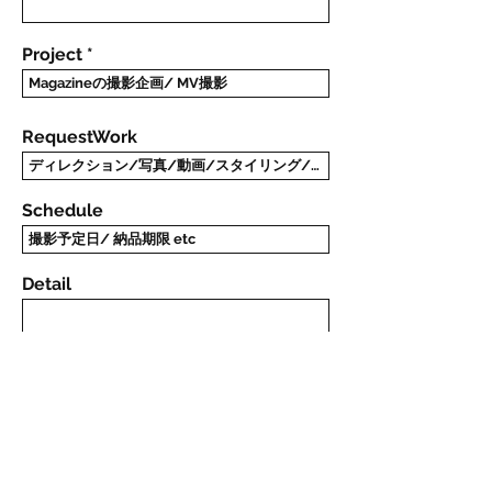
Project
RequestWork
Schedule
Detail
Send It